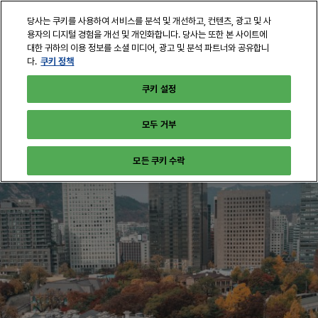
본
열
당사는 쿠키를 사용하여 서비스를 분석 및 개선하고, 컨텐츠, 광고 및 사
문
린
용자의 디지털 경험을 개선 및 개인화합니다. 당사는 또한 본 사이트에
바
페
대한 귀하의 이용 정보를 소셜 미디어, 광고 및 분석 파트너와 공유합니
Home
로
쿠키 정책
다.
이
지
가
쿠키 설정
탐
기
색
모두 거부
모든 쿠키 수락